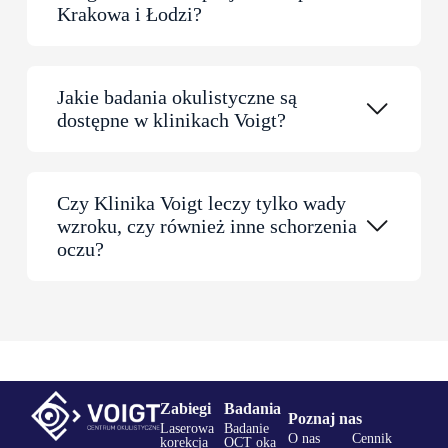
Krakowa i Łodzi?
Jakie badania okulistyczne są
dostępne w klinikach Voigt?
Czy Klinika Voigt leczy tylko wady
wzroku, czy również inne schorzenia
oczu?
Zabiegi
Badania
Poznaj nas
Laserowa
Badanie
O nas
Cennik
korekcja
OCT oka