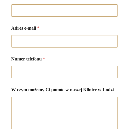
w
Adres e-mail
*
e
-
m
a
i
l
Numer telefonu
*
Ł
o
d
z
i
W czym możemy Ci pomóc w naszej Klinice w Łodzi