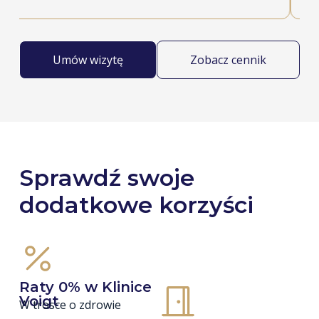
Umów wizytę
Zobacz cennik
Sprawdź swoje
dodatkowe korzyści
Raty 0% w Klinice
Voigt
W trosce o zdrowie