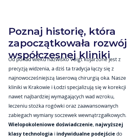
Poznaj historię, która
zapoczątkowała rozwój
współczesnej kliniki
Od ponad wieku nazwisko Voigt kojarzone jest z
precyzją widzenia, a dziś ta tradycja łączy się z
najnowocześniejszą laserową chirurgią oka. Nasze
kliniki w Krakowie i Łodzi specjalizują się w korekcji
nawet najbardziej wymagających wad wzroku,
leczeniu stożka rogówki oraz zaawansowanych
zabiegach wymiany soczewek wewnątrzgałkowych.
Wielopokoleniowe doświadczenie
,
najwyższej
klasy technologia
i
indywidualne podejście
do