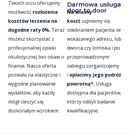
Twoich oczu oferujemy
Darmowa usługa
door to door
możliwość
rozłożenia
Na własny
kosztów leczenia
na
koszt
zajmiemy się
dogodne raty 0%.
Teraz
odebraniem pacjenta ze
możesz skorzystać z
wskazanego adresu, lub
profesjonalnej opieki
dworca czy lotniska i po
okulistycznej bez obaw o
przeprowadzonym
finanse. Nasza oferta
zabiegu zorganizujemy
pozwala na elastyczne i
i
opłacimy jego podróż
wygodne planowanie
powrotną*.
Usługa
wydatków, aby każdy
dostępna dla pacjentów,
mógł cieszyć się
którzy odbyli badanie
doskonałym wzrokiem.
kwalifikacyjne.