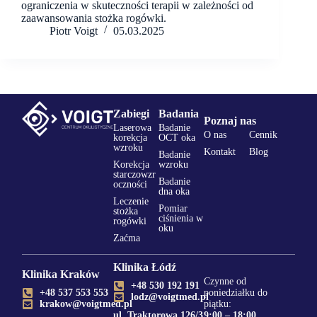
ograniczenia w skuteczności terapii w zależności od
zaawansowania stożka rogówki.
Piotr Voigt
05.03.2025
Zabiegi
Badania
Poznaj nas
Laserowa
Badanie
O nas
Cennik
korekcja
OCT oka
wzroku
Kontakt
Blog
Badanie
Korekcja
wzroku
starczowzr
Badanie
oczności
dna oka
Leczenie
Pomiar
stożka
ciśnienia w
rogówki
oku
Zaćma
Klinika Łódź
Klinika Kraków
Czynne od
+48 530 192 191
+48 537 553 553
poniedziałku do
lodz@voigtmed.pl
krakow@voigtmed.pl
piątku:
ul. Traktorowa 126/3
9:00 – 18:00