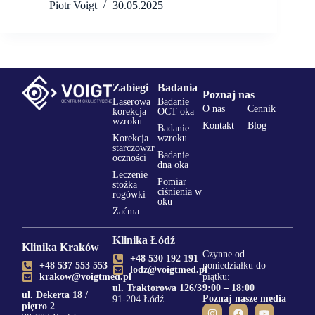
Piotr Voigt
30.05.2025
Zabiegi
Badania
Poznaj nas
Laserowa
Badanie
O nas
Cennik
korekcja
OCT oka
wzroku
Kontakt
Blog
Badanie
Korekcja
wzroku
starczowzr
Badanie
oczności
dna oka
Leczenie
Pomiar
stożka
ciśnienia w
rogówki
oku
Zaćma
Klinika Łódź
Klinika Kraków
Czynne od
+48 530 192 191
+48 537 553 553
poniedziałku do
lodz@voigtmed.pl
krakow@voigtmed.pl
piątku:
ul. Traktorowa 126/3
9:00 – 18:00
ul. Dekerta 18 /
Poznaj nasze media
91-204 Łódź
piętro 2