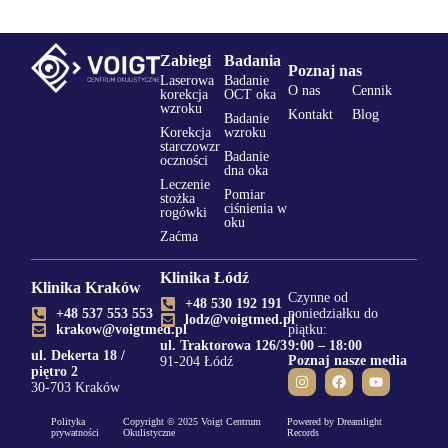
Zabiegi
Badania
Poznaj nas
Laserowa
Badanie
O nas
Cennik
korekcja
OCT oka
wzroku
Kontakt
Blog
Badanie
Korekcja
wzroku
starczowzr
Badanie
oczności
dna oka
Leczenie
Pomiar
stożka
ciśnienia w
rogówki
oku
Zaćma
Klinika Łódź
Klinika Kraków
Czynne od
+48 530 192 191
+48 537 553 553
poniedziałku do
lodz@voigtmed.pl
krakow@voigtmed.pl
piątku:
ul. Traktorowa 126/3
9:00 – 18:00
ul. Dekerta 18 /
Poznaj nasze media
91-204 Łódź
piętro 2
30-703 Kraków
Polityka
Copyright © 2025 Voigt Centrum
Powered by Dreamlight
prywatności
Okulistyczne
Records