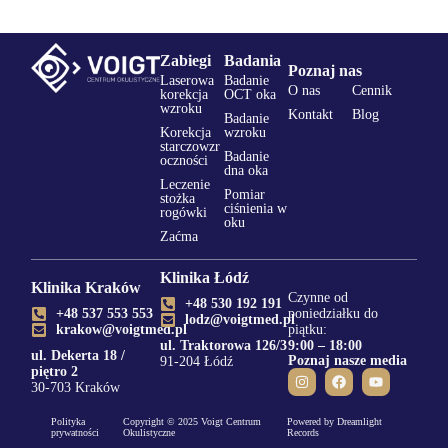
Zabiegi
Badania
Poznaj nas
Laserowa
Badanie
O nas
Cennik
korekcja
OCT oka
wzroku
Kontakt
Blog
Badanie
Korekcja
wzroku
starczowzr
Badanie
oczności
dna oka
Leczenie
Pomiar
stożka
ciśnienia w
rogówki
oku
Zaćma
Klinika Łódź
Klinika Kraków
Czynne od
+48 530 192 191
+48 537 553 553
poniedziałku do
lodz@voigtmed.pl
krakow@voigtmed.pl
piątku:
ul. Traktorowa 126/3
9:00 – 18:00
ul. Dekerta 18 /
Poznaj nasze media
91-204 Łódź
piętro 2
30-703 Kraków
Polityka
Copyright © 2025 Voigt Centrum
Powered by Dreamlight
prywatności
Okulistyczne
Records