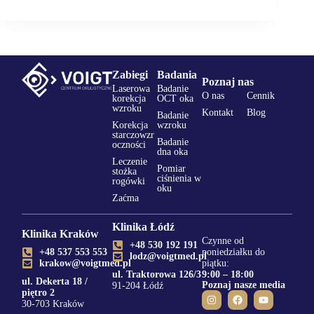
Zabiegi
Badania
Poznaj nas
Laserowa
Badanie
O nas
Cennik
korekcja
OCT oka
wzroku
Kontakt
Blog
Badanie
Korekcja
wzroku
starczowzr
Badanie
oczności
dna oka
Leczenie
Pomiar
stożka
ciśnienia w
rogówki
oku
Zaćma
Klinika Łódź
Klinika Kraków
Czynne od
+48 530 192 191
+48 537 553 553
poniedziałku do
lodz@voigtmed.pl
krakow@voigtmed.pl
piątku:
ul. Traktorowa 126/3
9:00 – 18:00
ul. Dekerta 18 /
Poznaj nasze media
91-204 Łódź
piętro 2
30-703 Kraków