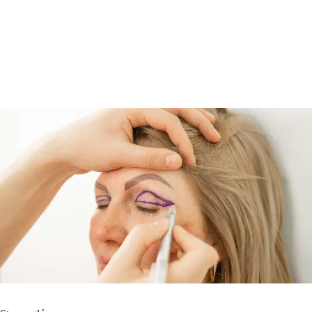
Zabiegi
Badania
Kontakt
Cennik
Historia Rodziny Voigt
Laserowa Korekcja Wzroku