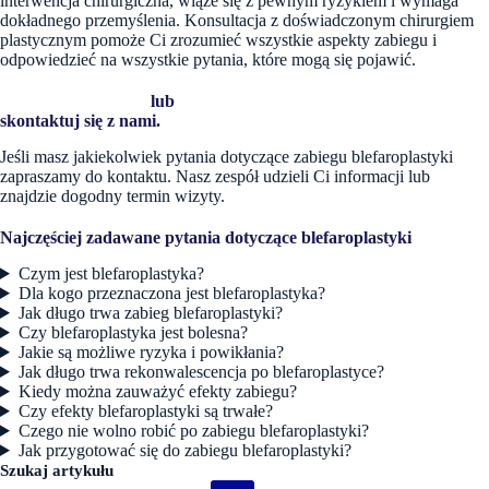
interwencja chirurgiczna, wiąże się z pewnym ryzykiem i wymaga
dokładnego przemyślenia. Konsultacja z doświadczonym chirurgiem
plastycznym pomoże Ci zrozumieć wszystkie aspekty zabiegu i
odpowiedzieć na wszystkie pytania, które mogą się pojawić.
Umów się na wizytę
lub
skontaktuj się z nami.
Jeśli masz jakiekolwiek pytania dotyczące zabiegu blefaroplastyki
zapraszamy do kontaktu. Nasz zespół udzieli Ci informacji lub
znajdzie dogodny termin wizyty.
Najczęściej zadawane pytania dotyczące blefaroplastyki
Czym jest blefaroplastyka?
Dla kogo przeznaczona jest blefaroplastyka?
Jak długo trwa zabieg blefaroplastyki?
Czy blefaroplastyka jest bolesna?
Jakie są możliwe ryzyka i powikłania?
Jak długo trwa rekonwalescencja po blefaroplastyce?
Kiedy można zauważyć efekty zabiegu?
Czy efekty blefaroplastyki są trwałe?
Czego nie wolno robić po zabiegu blefaroplastyki?
Jak przygotować się do zabiegu blefaroplastyki?
Szukaj artykułu