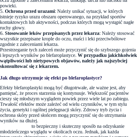
oczu zgodnie z zaleceniami lekarza, unikając tarcia lub nacisku na
powieki.
5.
Ochrona przed urazami
: Należy unikać sytuacji, w których
istnieje ryzyko urazu obszaru operowanego, na przykład sportów
kontaktowych lub aktywności, podczas których mogą wystąpić nagłe
ruchy głowy.
6.
Stosowanie leków przepisanych przez lekarza
: Należy stosować
wszystkie przepisane krople do oczu, maści i leki przeciwbólowe
zgodnie z zaleceniami lekarza.
Przestrzeganie tych zaleceń może przyczynić się do szybszego gojenia
i lepszych wyników po blefaroplastyce.
W przypadku jakichkolwiek
wątpliwości lub nietypowych objawów, należy jak najszybciej
skonsultować się z lekarzem.
Jak długo utrzymuje się efekt po blefaroplastyce?
Efekty blefaroplastyki mogą być długotrwałe, ale ważne jest, aby
pamiętać, że proces starzenia się kontynuuje. Większość pacjentów
cieszy się młodszym wyglądem powiek przez wiele lat po zabiegu.
Trwałość efektów może zależeć od wielu czynników, w tym stylu
życia, genetyki i ogólnej pielęgnacji skóry. Zdrowy tryb życia i
ochrona skóry przed słońcem mogą przyczynić się do utrzymania
wyników na dłużej.
Blefaroplastyka
to bezpieczny i skuteczny sposób na odzyskanie
młodzieńczego wyglądu w okolicach oczu. Jednak, jak każda