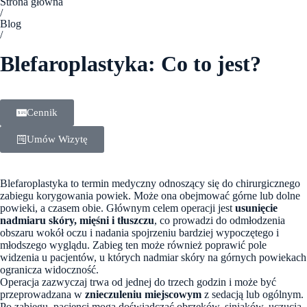
Strona główna
/
Blog
/
Blefaroplastyka: Co to jest?
27 maja, 2024
Cennik
Umów Wizytę
Blefaroplastyka to termin medyczny odnoszący się do chirurgicznego
zabiegu korygowania powiek. Może ona obejmować górne lub dolne
powieki, a czasem obie. Głównym celem operacji jest
usunięcie
nadmiaru skóry, mięśni i tłuszczu
, co prowadzi do odmłodzenia
obszaru wokół oczu i nadania spojrzeniu bardziej wypoczętego i
młodszego wyglądu. Zabieg ten może również poprawić pole
widzenia u pacjentów, u których nadmiar skóry na górnych powiekach
ogranicza widoczność.
Operacja zazwyczaj trwa od jednej do trzech godzin i może być
przeprowadzana w
znieczuleniu miejscowym
z sedacją lub ogólnym.
Po zabiegu, pacjenci mogą doświadczać obrzęków, siniaków, uczucia