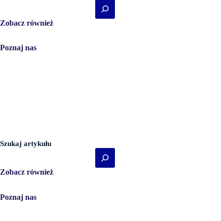
Zobacz również
Umów wizytę!
Poznaj nas
O nas
Zabiegi
Badania
Kontakt
Cennik
Historia Rodziny Voigt
Laserowa Korekcja Wzroku
Szukaj artykułu
Zobacz również
Umów wizytę!
Poznaj nas
O nas