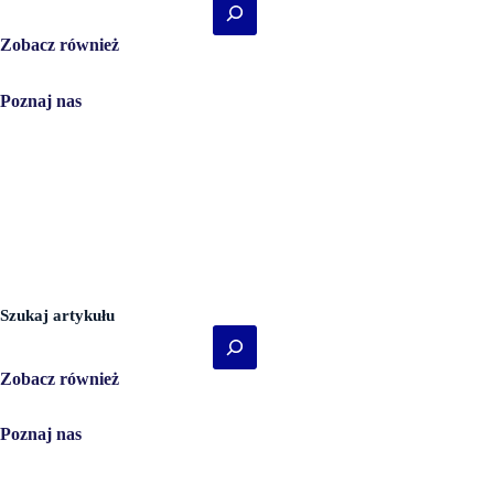
Zobacz również
Umów wizytę!
Poznaj nas
O nas
Zabiegi
Badania
Kontakt
Cennik
Historia Rodziny Voigt
Laserowa Korekcja Wzroku
Szukaj artykułu
Zobacz również
Umów wizytę!
Poznaj nas
O nas