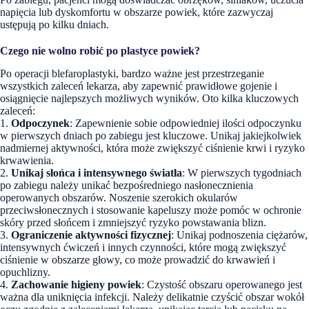
napięcia lub dyskomfortu w obszarze powiek, które zazwyczaj
ustępują po kilku dniach.
Czego nie wolno robić po plastyce powiek?
Po operacji blefaroplastyki, bardzo ważne jest przestrzeganie
wszystkich zaleceń lekarza, aby zapewnić prawidłowe gojenie i
osiągnięcie najlepszych możliwych wyników. Oto kilka kluczowych
zaleceń:
1.
Odpoczynek
: Zapewnienie sobie odpowiedniej ilości odpoczynku
w pierwszych dniach po zabiegu jest kluczowe. Unikaj jakiejkolwiek
nadmiernej aktywności, która może zwiększyć ciśnienie krwi i ryzyko
krwawienia.
2.
Unikaj słońca i intensywnego światła
: W pierwszych tygodniach
po zabiegu należy unikać bezpośredniego nasłonecznienia
operowanych obszarów. Noszenie szerokich okularów
przeciwsłonecznych i stosowanie kapeluszy może pomóc w ochronie
skóry przed słońcem i zmniejszyć ryzyko powstawania blizn.
3.
Ograniczenie aktywności fizycznej
: Unikaj podnoszenia ciężarów,
intensywnych ćwiczeń i innych czynności, które mogą zwiększyć
ciśnienie w obszarze głowy, co może prowadzić do krwawień i
opuchlizny.
4.
Zachowanie higieny powiek
: Czystość obszaru operowanego jest
ważna dla uniknięcia infekcji. Należy delikatnie czyścić obszar wokół