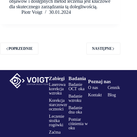
objawów i dostępnych metod leczenia jest kluczowe
dla skutecznego zarządzania tą dolegliwością.
Piotr Voigt
30.01.2024
POPRZEDNIE
NASTĘPNE
Zabiegi
Badania
Poznaj nas
Laserowa
Badanie
O nas
Cennik
korekcja
OCT oka
wzroku
Kontakt
Blog
Badanie
Korekcja
wzroku
starczowzr
Badanie
oczności
dna oka
Leczenie
Pomiar
stożka
ciśnienia w
rogówki
oku
Zaćma