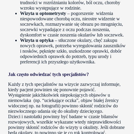
trudności w rozróżnianiu kolorów, ból oczu, choroby
wzroku występujące w rodzinie.
Wizyta u optometrysty
– pogorszenie widzenia
niespowodowane chorobą oczu, nieostre widzenie w
soczewkach, rozmazywanie się obrazu po mrugnięciu,
soczewki wypadające z oczu podczas noszenia,
dyskomfort w czasie noszenia okularów lub soczewek.
Wizyta u optyka
– stłuczone okulary, chęć zakupu
nowych oprawek, potrzeba wyregulowania zauszników
i nosków, pęknięte szkło, uszkodzone oprawki, dobór
odpowiednich oprawek do potrzeb, typu urody i
preferencji ich przyszłego użytkownika.
Jak często odwiedzać tych specjalistów?
Każdy z tych specjalistów na wizycie zazwyczaj informuje,
kiedy pacjent powinien się ponownie pojawić.
Wystąpienie jakichkolwiek niepokojących objawów u
niemowlaka (np. “uciekające oczka”, objaw białej źrenicy
widocznej np. na fotografii) powinno skłonić rodziców do
niezwłocznego udania się do okulisty dziecięcego.
Dzieci i nastolatki powinny być badane w czasie bilansów
rozwojowych, wszelkie wykazane wtedy nieprawidłowości
powinny skłonić rodziców do wizyty u okulisty. Jeśli dobrane
będą okulary, to powinno się je co rok kontrolować.