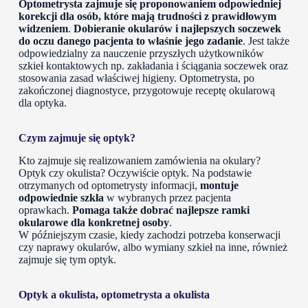
Optometrysta zajmuje się proponowaniem odpowiedniej
korekcji dla osób, które mają trudności z prawidłowym
widzeniem
.
Dobieranie okularów i najlepszych soczewek
do oczu danego pacjenta to właśnie jego zadanie
. Jest także
odpowiedzialny za nauczenie przyszłych użytkowników
szkieł kontaktowych np. zakładania i ściągania soczewek oraz
stosowania zasad właściwej higieny. Optometrysta, po
zakończonej diagnostyce, przygotowuje receptę okularową
dla optyka.
Czym zajmuje się optyk?
Kto zajmuje się realizowaniem zamówienia na okulary?
Optyk czy okulista? Oczywiście optyk. Na podstawie
otrzymanych od optometrysty informacji,
montuje
odpowiednie szkła
w wybranych przez pacjenta
oprawkach.
Pomaga także dobrać najlepsze ramki
okularowe dla konkretnej osoby
.
W późniejszym czasie, kiedy zachodzi potrzeba konserwacji
czy naprawy okularów, albo wymiany szkieł na inne, również
zajmuje się tym optyk.
Optyk a okulista, optometrysta a okulista