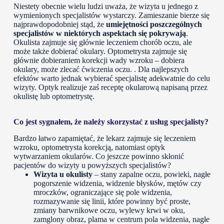
Niestety obecnie wielu ludzi uważa, że wizyta u jednego z
wymienionych specjalistów wystarczy. Zamieszanie bierze się
najprawdopodobniej stąd, że
umiejętności poszczególnych
specjalistów w niektórych aspektach się pokrywają
.
Okulista zajmuje się głównie leczeniem chorób oczu, ale
może także dobierać okulary. Optometrysta zajmuje się
głównie dobieraniem korekcji wady wzroku – dobiera
okulary, może zlecać ćwiczenia oczu. . Dla najlepszych
efektów warto jednak wybierać specjalistę adekwatnie do celu
wizyty. Optyk realizuje zaś receptę okularową napisaną przez
okulistę lub optometrystę.
Co jest sygnałem, że należy skorzystać z usług specjalisty?
Bardzo łatwo zapamiętać, że lekarz zajmuje się leczeniem
wzroku, optometrysta korekcją, natomiast optyk
wytwarzaniem okularów. Co jeszcze powinno skłonić
pacjentów do wizyty u powyższych specjalistów?
Wizyta u okulisty
– stany zapalne oczu, powieki, nagłe
pogorszenie widzenia, widzenie błysków, mętów czy
mroczków, ograniczające się pole widzenia,
rozmazywanie się linii, które powinny być proste,
zmiany barwnikowe oczu, wylewy krwi w oku,
zamglony obraz, plama w centrum pola widzenia, nagłe