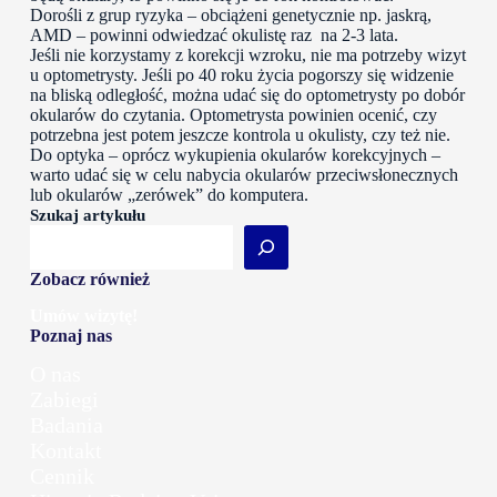
Dorośli z grup ryzyka – obciążeni genetycznie np. jaskrą,
AMD – powinni odwiedzać okulistę raz na 2-3 lata.
Jeśli nie korzystamy z korekcji wzroku, nie ma potrzeby wizyt
u optometrysty. Jeśli po 40 roku życia pogorszy się widzenie
na bliską odległość, można udać się do optometrysty po dobór
okularów do czytania. Optometrysta powinien ocenić, czy
potrzebna jest potem jeszcze kontrola u okulisty, czy też nie.
Do optyka – oprócz wykupienia okularów korekcyjnych –
warto udać się w celu nabycia okularów przeciwsłonecznych
lub okularów „zerówek” do komputera.
Szukaj artykułu
Zobacz również
Umów wizytę!
Poznaj nas
O nas
Zabiegi
Badania
Kontakt
Cennik