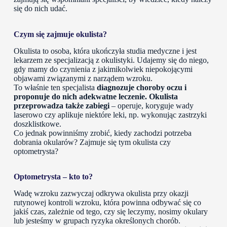
się do nich udać.
Czym się zajmuje okulista?
Okulista to osoba, która ukończyła studia medyczne i jest
lekarzem ze specjalizacją z okulistyki. Udajemy się do niego,
gdy mamy do czynienia z jakimikolwiek niepokojącymi
objawami związanymi z narządem wzroku.
To właśnie ten specjalista
diagnozuje choroby oczu i
proponuje do nich adekwatne leczenie. Okulista
przeprowadza także zabiegi
– operuje, koryguje wady
laserowo czy aplikuje niektóre leki, np. wykonując zastrzyki
doszklistkowe.
Co jednak powinniśmy zrobić, kiedy zachodzi potrzeba
dobrania okularów? Zajmuje się tym okulista czy
optometrysta?
Optometrysta – kto to?
Wadę wzroku zazwyczaj odkrywa okulista przy okazji
rutynowej kontroli wzroku, która powinna odbywać się co
jakiś czas, zależnie od tego, czy się leczymy, nosimy okulary
lub jesteśmy w grupach ryzyka określonych chorób.