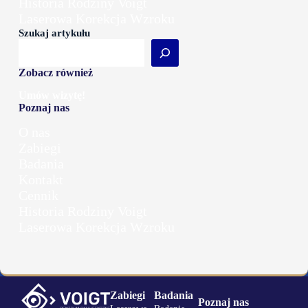
Historia Rodziny Voigt
Laserowa Korekcja Wzroku
Szukaj artykułu
Zobacz również
Umów wizytę!
Poznaj nas
O nas
Zabiegi
Badania
Kontakt
Cennik
Historia Rodziny Voigt
Laserowa Korekcja Wzroku
Zabiegi
Badania
Poznaj nas